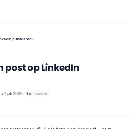
LinkedIn publiceren?
en post op LinkedIn
op
1 juli 2026
·
4
min leestijd