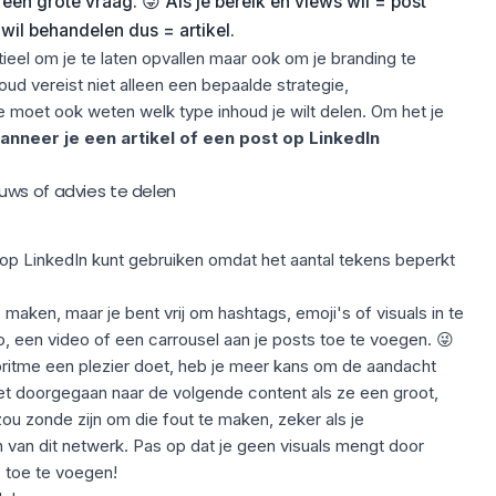
s een grote vraag. 😜 Als je bereik en views wil = post
wil behandelen dus = artikel.
ieel om je te laten opvallen maar ook om je branding te
ud vereist niet alleen een bepaalde strategie,
je moet ook weten welk
type inhoud
je wilt delen. Om het je
anneer je een artikel of een post op LinkedIn
uws of advies te delen
e op LinkedIn kunt gebruiken omdat het aantal tekens beperkt
e maken, maar je bent vrij om
hashtags
, emoji's of visuals in te
 een video of een carrousel aan je posts toe te voegen. 😜
oritme
een plezier doet, heb je meer kans om de aandacht
niet doorgegaan naar de volgende content als ze een groot,
ou zonde zijn om die fout te maken, zeker als je
n van dit netwerk. Pas op dat je geen visuals mengt door
 toe te voegen!