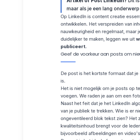
Artikel of Post LinkedIn?
Dit i
maar als je een lang onderwerp 
Op LinkedIn is content creatie essent
ontwikkelen. Het verspreiden van inho
nauwkeurigheid en regelmaat, maar 
duidelijker te maken, leggen we uit
w
publiceert.
Geef de voorkeur aan posts om nie
De post
is het kortste formaat dat j
is.
Het is niet mogelijk om je posts op t
voegen. We raden je aan om een foto,
Naast het feit dat je het
LinkedIn alg
van je publiek te trekken. Wie is er 
ongeventileerd blok tekst zien? Het z
kwaliteitsinhoud brengt voor de lede
bijvoorbeeld afbeeldingen en video's