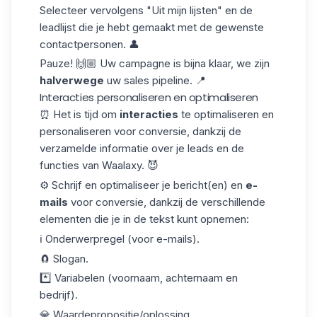
Selecteer vervolgens "Uit mijn lijsten" en de
leadlijst
die je hebt gemaakt met de gewenste
contactpersonen. 👤
Pauze! 🙌🏼 Uw campagne is bijna klaar, we zijn
halverwege
uw sales pipeline. 📍
Interacties personaliseren en optimaliseren
⏰ Het is tijd om
interacties
te optimaliseren en
personaliseren voor conversie, dankzij de
verzamelde informatie over je leads en de
functies van Waalaxy. 😈
⚙️ Schrijf en optimaliseer je bericht(en) en
e-
mails
voor conversie, dankzij de verschillende
elementen die je in de tekst kunt opnemen:
ℹ️ Onderwerpregel (voor e-mails).
🧲 Slogan.
*️⃣ Variabelen (voornaam, achternaam en
bedrijf).
💎 Waardepropositie/oplossing.