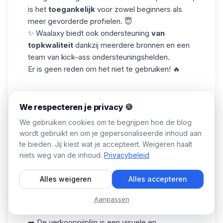
is het
toegankelijk
voor zowel beginners als
meer gevorderde profielen. 😇
✨ Waalaxy biedt ook ondersteuning
van
topkwaliteit
dankzij meerdere bronnen en een
team van kick-ass ondersteuningshelden.
Er is geen reden om het niet te gebruiken! 🔥
Test Waalaxy 🚀
We respecteren je privacy 🍪
We gebruiken cookies om te begrijpen hoe de blog
wordt gebruikt en om je gepersonaliseerde inhoud aan
Veelgestelde vragen (FAQ)
te bieden. Jij kiest wat je accepteert. Weigeren haalt
Wat is het verschil tussen verkooppijplijn VS
niets weg van de inhoud.
Privacybeleid
verkooptunnel?
Verkooppijplijn en worden vaak met elkaar
Alles weigeren
Alles accepteren
verward. 🤷🏻‍♀️ Er is echter een duidelijk verschil:
de verkooppijplijn is een intern proces, terwijl de
Aanpassen
salesfunnel meer een extern proces is. 👇🏼
➡️ De verkooppijplijn is een visuele en