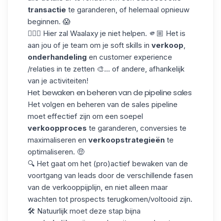
transactie
te garanderen, of helemaal opnieuw
beginnen. 😱
🤷🏻‍♀️ Hier zal Waalaxy je niet helpen. 🫵🏼 Het is
aan jou of je team om je soft skills in
verkoop
,
onderhandeling
en customer experience
/relaties in te zetten 🎨... of andere, afhankelijk
van je activiteiten!
Het bewaken en beheren van de pipeline sales
Het volgen en beheren van de sales pipeline
moet effectief zijn om een soepel
verkoopproces
te garanderen, conversies te
maximaliseren en
verkoopstrategieën
te
optimaliseren. 🤑
🔍 Het gaat om het (pro)actief bewaken van de
voortgang van leads door de verschillende fasen
van de verkooppijplijn, en niet alleen maar
wachten tot prospects terugkomen/voltooid zijn.
🛠️ Natuurlijk moet deze stap bijna