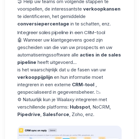
🤝 Help uw teams om volgende stappen te
voorspellen, de interessantste
verkoopkansen
te identificeren, het gemiddelde
conversiepercentage
in te schatten, enz.
Integreer sales pipeline in een CRM-tool
🤖 Wanneer uw klantgegevens goed zijn
gescheiden van die van uw prospects en uw
automatiseringssoftware alle
acties in de sales
pipeline
heeft uitgevoerd...
is het waarschijnlijk dat u de fasen van uw
verkooppijplijn
en hun informatie moet
integreren in een externe
CRM-tool
,
gespecialiseerd in gegevensbeheer. 📉
⚙️ Natuurlijk kun je Waalaxy integreren met
verschillende platforms:
Hubspot
, NoCRM,
Pipedrive
,
Salesforce
, Zoho, enz.