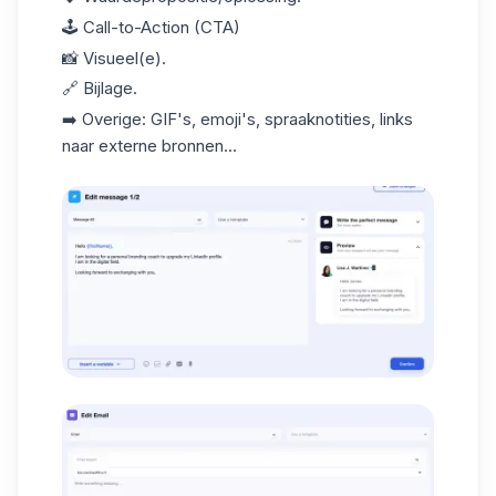
🕹️ Call-to-Action (CTA)
📸 Visueel(e).
🔗 Bijlage.
➡️ Overige: GIF's, emoji's, spraaknotities, links
naar externe bronnen...