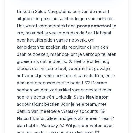
LinkedIn Sales Navigator is een van de meest
uitgebreide premium aanbiedingen van LinkedIn.
Het wordt verondersteld een
prospectietool
te
zijn, maar het is veel meer dan dat! 👀 Het gaat
over het uitbreiden van je netwerk, om
kandidaten te zoeken als recruiter of om een
baan te zoeken, maar ook om je verkoop te laten
groeien als dat je doel is. 🎯 Het is echter nog
steeds een vrij dure tool, vooral in het geval je
het voor al je verkopers moet aanschaffen, en je
bent net begonnen met je bedrijf. 🙊 Daarom
hebben we een kort artikel samengesteld over
hoe je slechts één LinkedIn Sales
Navigator
account kunt betalen voor je hele team, met
behulp van meerdere Waalaxy accounts. 🤫
Natuurlijk is dit alleen mogelijk als je een
"Team"
plan
hebt in Waalaxy. 🪐 Wil je meer weten over
hoe het werkt, volg dan deze link
hier
! 💥