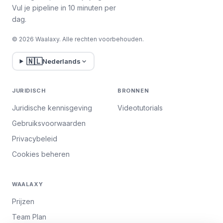
Vul je pipeline in 10 minuten per
dag.
Daarna word je doorgestuurd naar een
© 2026 Waalaxy. Alle rechten voorbehouden.
andere LinkedIn pagina om je "Na
Annulering" abonnement te tonen, en ze
🇳🇱
Nederlands
bieden je zelfs aan om "Plan te wijzigen"
in plaats van te
annuleren
(ze willen
echt niet dat je weggaat! 🤪).
JURIDISCH
BRONNEN
Klik toch maar op "Ga door met
Juridische kennisgeving
Videotutorials
annuleren".
Gebruiksvoorwaarden
Privacybeleid
Cookies beheren
WAALAXY
Prijzen
Team Plan