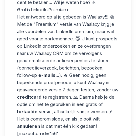
cent te betalen... Wil je weten hoe? ⚠️
Gratis LinkedIn Premium
Het antwoord op al je gebeden is
Waalaxy
!!! 🚀
Met de "Freemium" versie van Waalaxy krijg je
alle voordelen van LinkedIn premium, maar wel
goed voor je portemonnee. 😇 U kunt prospects
op LinkedIn onderzoeken en ze overbrengen
naar uw Waalaxy CRM om ze vervolgens
geautomatiseerde actiesequenties te sturen
(connectieverzoek,
berichten
, bezoeken,
follow-up
e-mails
...). 🔥 Geen nodig, geen
beperkende proefperiode, u kunt Waalaxy in
geavanceerde versie 7 dagen testen, zonder uw
creditcard
te registreren. 🙏 Daarna heb je de
optie om het te gebruiken in een gratis of
betaalde
versie, afhankelijk van je wensen. ⚡
Het is compromisloos, en als je ooit wilt
annuleren
is dat met één klik gedaan!
[maxbutton id="56"