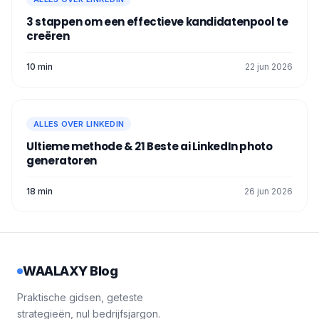
Abonnement".
3 stappen om een effectieve kandidatenpool te
creëren
10 min
22 jun 2026
ALLES OVER LINKEDIN
Ultieme methode & 21 Beste ai LinkedIn photo
generatoren
Daarbinnen ziet u de optie "Abonnement
beheren" > "Abonnement annuleren" of
18 min
26 jun 2026
"Afsluiten".
WAALAXY Blog
Praktische gidsen, geteste
strategieën, nul bedrijfsjargon.