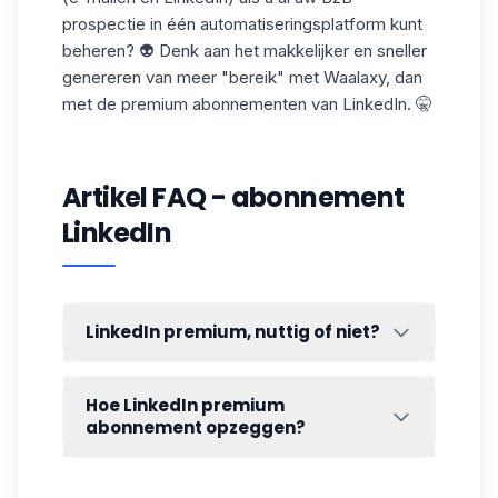
prospectie
in één automatiseringsplatform kunt
beheren? 👽 Denk aan het makkelijker en sneller
genereren van meer "bereik" met Waalaxy, dan
met de premium abonnementen van LinkedIn. 🤫
Artikel FAQ - abonnement
LinkedIn
LinkedIn premium, nuttig of niet?
Zodra je
je profiel hebt geoptimaliseerd
en
je doelen hebt bepaald, kun je zien of je
Hoe LinkedIn premium
geïnteresseerd bent in een
premium
abonnement opzeggen?
aanbod. 🤨 Als je een werkzoekende bent,
Wil je je premium abonnement opzeggen en
wil je alle kansen aan jouw kant zetten, en
weet je niet hoe dat moet? De
opzegknop
premium aanbiedingen kunnen je daarbij