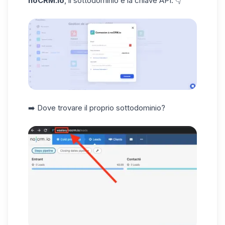
noCRM.io
, il sottodominio e la chiave API.
👇
➡️ Dove trovare il proprio sottodominio?