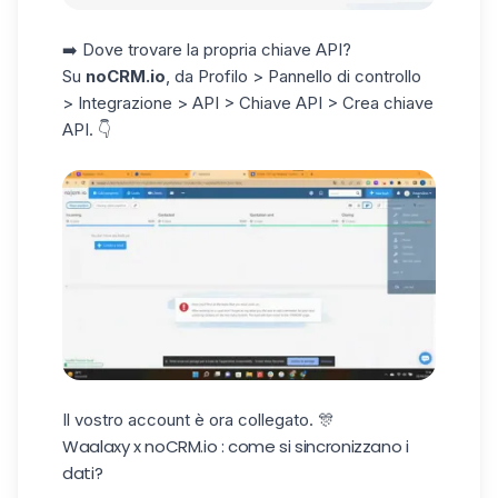
➡️ Dove trovare la propria chiave API?
Su
noCRM.io
, da Profilo > Pannello di controllo
> Integrazione > API > Chiave API > Crea chiave
API. 👇
Il vostro account è ora collegato. 🎊
Waalaxy x noCRM.io : come si sincronizzano i
dati?