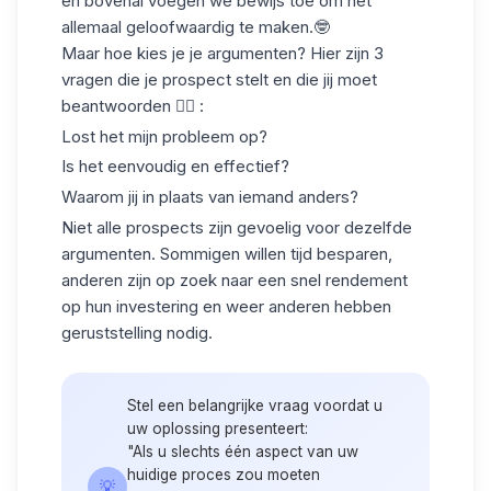
en bovenal voegen we
bewijs
toe
om
het
allemaal
geloofwaardig
te maken
.🤓
Maar hoe kies je je argumenten? Hier zijn 3
vragen die je prospect stelt en die jij moet
beantwoorden 👇🏻 :
Lost het mijn probleem op?
Is het eenvoudig en effectief?
Waarom jij in plaats van iemand anders?
Niet alle prospects zijn
gevoelig voor dezelfde
argumenten
. Sommigen willen tijd besparen,
anderen zijn op zoek naar een snel rendement
op hun investering en weer anderen hebben
geruststelling nodig.
Stel een belangrijke vraag voordat u
uw oplossing presenteert:
"Als u slechts één aspect van uw
huidige proces zou moeten
💡