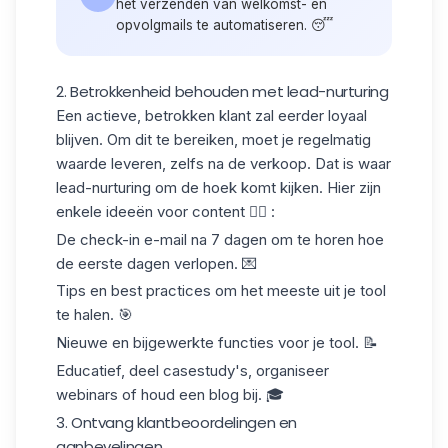
het verzenden van welkomst- en
opvolgmails te automatiseren. 😴
2. Betrokkenheid behouden met lead-nurturing
Een actieve, betrokken klant zal eerder
loyaal
blijven
. Om dit te bereiken, moet je regelmatig
waarde leveren, zelfs na de verkoop. Dat is waar
lead-nurturing
om de hoek komt kijken. Hier zijn
enkele ideeën voor content 👇🏻 :
De
check-in e-mail
na 7 dagen om te horen hoe
de eerste dagen verlopen. 💌
Tips en
best practices
om het meeste uit je tool
te halen. 🎯
Nieuwe
en bijgewerkte functies voor je tool. 📝
Educatief
, deel casestudy's, organiseer
webinars of houd een blog bij. 🎓
3. Ontvang klantbeoordelingen en
aanbevelingen