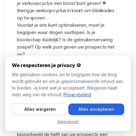
je verkoopcyclus een boost kunt geven! 🌟
Breng je verkoopcyclus in kaart om blokkades
op te sporen
Voordat je iets kunt optimaliseren, moet je
begrijpen waar dingen vastlopen. Is je
boodschap duidelijk? Is de gebruikerservaring
soepel? Op welk punt geven uw prospects het
op?
Om daar achter te komen, kunt u
uw
We respecteren je privacy 🍪
verkoopcyclus stap voor stap
visualiseren en
We gebruiken cookies om te begrijpen hoe de blog
frictiepunten aanwijzen. Het kan een te lang
wordt gebruikt en om je gepersonaliseerde inhoud aan
formulier zijn, een slecht geoptimaliseerde
te bieden. Jij kiest wat je accepteert. Weigeren haalt
pagina, een gebrek aan follow-up... Kortom,
niets weg van de inhoud.
Privacybeleid
kleine details die het verschil maken! 😌
Een geweldig hulpmiddel hiervoor?
Heatmaps
Alles weigeren
Alles accepteren
zoals
Hotjar
. Deze tools laten je zien waar
bezoekers klikken, waar ze aarzelen en, nog
Aanpassen
belangrijker, waar ze je site verlaten. Als
bijvoorbeeld de helft van uw prospects een