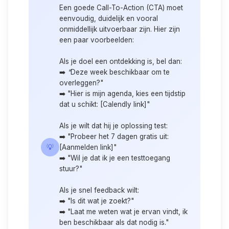
Een goede Call-To-Action (CTA) moet
eenvoudig, duidelijk en vooral
onmiddellijk uitvoerbaar zijn. Hier zijn
een paar voorbeelden:
Als je doel een ontdekking is, bel dan:
➡️
"
Deze week beschikbaar om te
overleggen?"
➡️ "Hier is mijn agenda, kies een tijdstip
dat u schikt: [Calendly link]"
Als je wilt dat hij je oplossing test:
➡️ "Probeer het 7 dagen gratis uit:
💡
[Aanmelden link]"
➡️ "Wil je dat ik je een testtoegang
stuur?"
Als je snel feedback wilt:
➡️ "Is dit wat je zoekt?"
➡️ "Laat me weten wat je ervan vindt, ik
ben beschikbaar als dat nodig is."