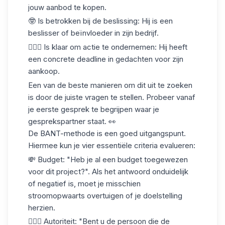
jouw aanbod te kopen.
🤓
Is betrokken bij de beslissing
: Hij is een
beslisser of beïnvloeder in zijn bedrijf.
🏃🏻‍♀️
Is klaar om actie te ondernemen
: Hij heeft
een concrete deadline in gedachten voor zijn
aankoop.
Een van de beste manieren om dit uit te zoeken
is door
de juiste vragen te stellen
. Probeer vanaf
je eerste gesprek te begrijpen waar je
gesprekspartner staat. 👀
De
BANT-methode
is een goed uitgangspunt.
Hiermee kun je vier essentiële criteria evalueren:
💸
Budget
: "Heb je al een budget toegewezen
voor dit project?". Als het antwoord onduidelijk
of negatief is, moet je misschien
stroomopwaarts overtuigen of je doelstelling
herzien.
👩🏻‍⚖️
Autoriteit
: "Bent u de persoon die de