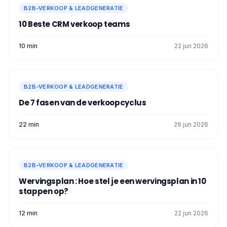
B2B-VERKOOP & LEADGENERATIE
Het LinkedIn algoritme houdt van actieve
profielen, dus wees niet verlegen! 📲
10 Beste CRM verkoop​ teams
Nu weet je alles over hoe LinkedIn voor
verkoopteam te gebruiken ! ✨
10 min
22 jun 2026
B2B-VERKOOP & LEADGENERATIE
De 7 fasen van de verkoopcyclus
22 min
26 jun 2026
B2B-VERKOOP & LEADGENERATIE
Wervingsplan : Hoe stel je een wervingsplan in 10
stappen op?
12 min
22 jun 2026