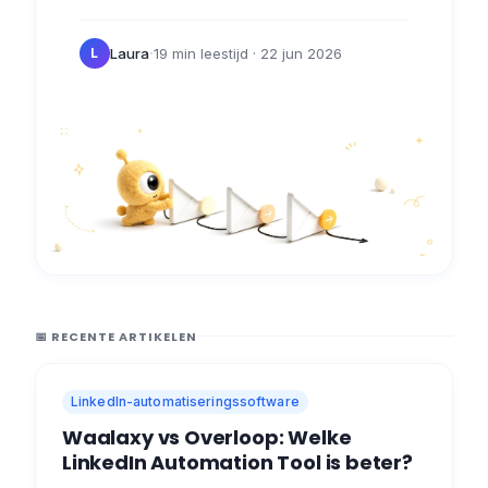
cruciale aspecten van uw bedrijf laten zien.
👌 In dit artikel kunt u nagaan hoe…
·
Laura
19 min leestijd
· 22 jun 2026
L
📅 RECENTE ARTIKELEN
LinkedIn-automatiseringssoftware
Waalaxy vs Overloop: Welke
LinkedIn Automation Tool is beter?