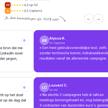
★
★
★
★
★
4,5 op G2
G2
★
★
★
★
★
4,5 Capterra
C
Ja, deze beoordelingen zijn 100% echt
←
→
Alyssa K.
G
On Capterra
«
Een heel gebruiksvriendelijke tool, zelfs
ge bron die me
zonder technische kennis. Indrukwekkend
 LinkedIn moet
resultaten vanaf de allereerste campagne.
der jargon,
Louvent C.
G
On G2
«
Na slechts 2 campagnes heb ik talloze
ht op het doel
meetings binnengehaald en, nog belangrijk
kel op de dag dat
4 contracten van duizenden euro's geslot