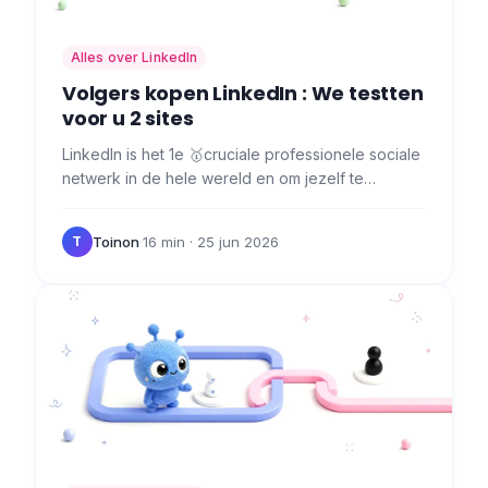
Alles over LinkedIn
Volgers kopen LinkedIn : We testten
voor u 2 sites
LinkedIn is het 1e 🥇cruciale professionele sociale
netwerk in de hele wereld en om jezelf te
onderscheiden, moet je zichtbaar zijn. Wist je dat
volgers kopen…
Toinon
·
16 min
· 25 jun 2026
T