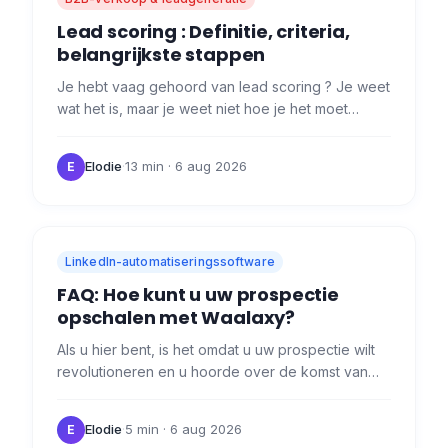
Lead scoring : Definitie, criteria,
belangrijkste stappen
Je hebt vaag gehoord van lead scoring ? Je weet
wat het is, maar je weet niet hoe je het moet
implementeren? Wij leggen het hier allemaal uit!
Wat is lead…
Elodie
·
13 min
· 6 aug 2026
E
LinkedIn-automatiseringssoftware
FAQ: Hoe kunt u uw prospectie
opschalen met Waalaxy?
Als u hier bent, is het omdat u uw prospectie wilt
revolutioneren en u hoorde over de komst van
onze revolutie: Waalaxy. 😜 Hier zijn de meest
voorkomende…
Elodie
·
5 min
· 6 aug 2026
E