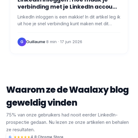
verbinding met je LinkedIn account
?
LinkedIn inloggen is een makkie! In dit artikel leg ik
uit hoe je snel verbinding kunt maken met dit
netwerk, met één klik en een directe link.👇 In dit
korte…
Guillaume
·
8 min
· 17 jun 2026
G
Waarom ze de Waalaxy blog
geweldig vinden
75% van onze gebruikers had nooit eerder LinkedIn-
prospectie gedaan. Nu lezen ze onze artikelen en behalen
ze resultaten.
★
★
★
★
★
4,8 Chrome Store
G