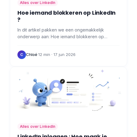
Alles over LinkedIn
Hoe iemand blokkeren op LinkedIn
?
In dit artikel pakken we een ongemakkelijk
onderwerp aan: Hoe iemand blokkeren op
LinkedIn ? 🙊 Ik weet dat het niet aangenaam is,
maar soms is het nodig...…
Chloé
·
12 min
· 17 jun 2026
C
Alles over LinkedIn
LinkedIn inloggen : Hoe maak je