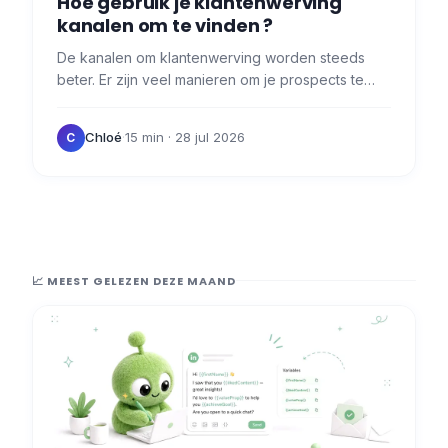
Hoe gebruik je klantenwerving
kanalen om te vinden ?
De kanalen om klantenwerving worden steeds
beter. Er zijn veel manieren om je prospects te
bereiken en effectief met ze te communiceren.
Adverteerder zijn kan…
Chloé
·
15 min
· 28 jul 2026
C
📈 MEEST GELEZEN DEZE MAAND