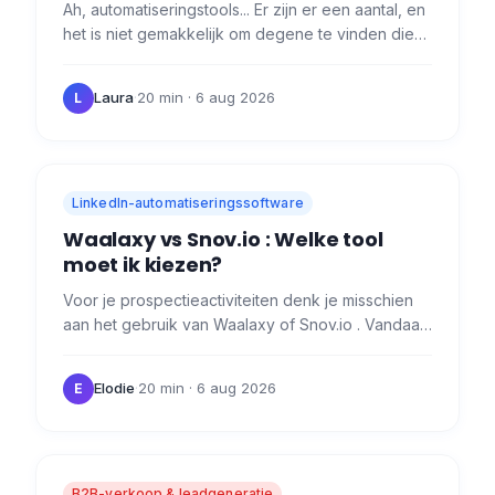
Ah, automatiseringstools... Er zijn er een aantal, en
het is niet gemakkelijk om degene te vinden die
bij je past. Vandaag maak ik het je graag
makkelijker met…
Laura
·
20 min
· 6 aug 2026
L
LinkedIn-automatiseringssoftware
Waalaxy vs Snov.io : Welke tool
moet ik kiezen?
Voor je prospectieactiviteiten denk je misschien
aan het gebruik van Waalaxy of Snov.io . Vandaag
bekijken we de kenmerken van deze twee tools,
hun…
Elodie
·
20 min
· 6 aug 2026
E
B2B-verkoop & leadgeneratie