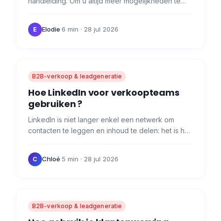
handleiding. Om u altijd meer mogelijkheden te
bieden, komt de synchronisatie tussen Waalaxy
en de beroemde Franse…
Elodie
·
6 min
· 28 jul 2026
E
B2B-verkoop & leadgeneratie
Hoe LinkedIn voor verkoopteams
gebruiken ?
LinkedIn is niet langer enkel een netwerk om
contacten te leggen en inhoud te delen: het is het
perfecte jachtterrein om je verkoopstrategie te
stimuleren. In…
Chloé
·
5 min
· 28 jul 2026
C
B2B-verkoop & leadgeneratie