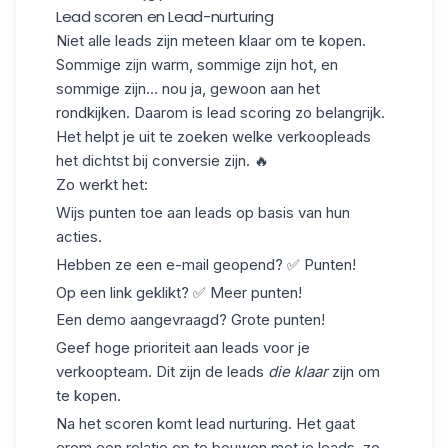
Lead scoren en Lead-nurturing
Niet alle leads zijn meteen klaar om te kopen.
Sommige zijn warm, sommige zijn hot, en
sommige zijn... nou ja, gewoon aan het
rondkijken. Daarom is
lead scoring
zo belangrijk.
Het helpt je uit te zoeken welke verkoopleads
het dichtst bij conversie zijn. 🔥
Zo werkt het:
Wijs punten toe
aan leads op basis van hun
acties.
Hebben ze een e-mail geopend? ✅ Punten!
Op een link geklikt? ✅ Meer punten!
Een demo aangevraagd? Grote punten!
Geef
hoge
prioriteit aan
leads
voor je
verkoopteam. Dit zijn de leads
die klaar
zijn om
te kopen.
Na het scoren komt
lead nurturing
. Het gaat
erom een relatie op te bouwen met je leads, ze