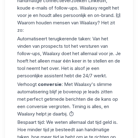
handmatige
connectieverzoeken LinkedIn
,
koude e-mails of follow-ups. Waalaxy regelt het
voor je en houdt alles persoonlijk en on-brand. 🙌
Waarom houden mensen van Waalaxy? Het zit
zo:
Automatiseert terugkerende taken
: Van het
vinden van prospects tot het versturen van
follow-ups, Waalaxy doet het allemaal voor je. Je
hoeft het alleen maar één keer in te stellen en de
tool neemt het over. Het is alsof je een
persoonlijke assistent hebt die 24/7 werkt.
Verhoogt
conversie
: Met Waalaxy's slimme
automatisering blijf je bovenop je leads zitten
met perfect getimede berichten die de kans op
een conversie vergroten. Timing is alles, en
Waalaxy helpt je daarbij. ⏱️
Bespaart tijd
: We weten allemaal dat tijd geld is.
Hoe minder tijd je besteedt aan handmatige
taken, hoe meer tijd je hebt om je te richten op